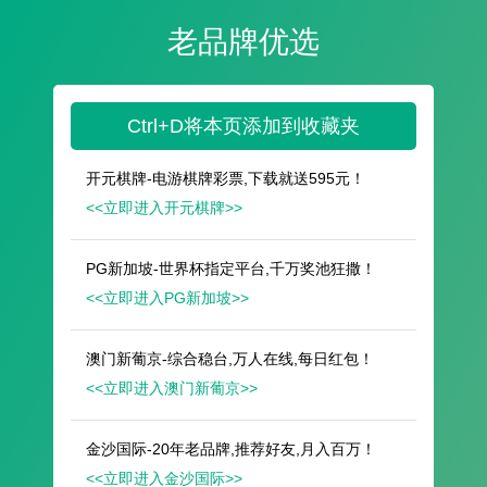
遥想公瑾当年，小乔初嫁了，雄姿英发。
羽扇纶巾，谈笑间，樯橹灰飞烟灭。
故国神游，多情应笑我，早生华发。
人生如梦，一尊还酹江月。